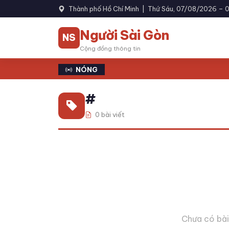
Thành phố Hồ Chí Minh |
Thứ Sáu, 07/08/2026 – 0
Người Sài Gòn
NS
Cộng đồng thông tin
NÓNG
#
0 bài viết
Chưa có bài 