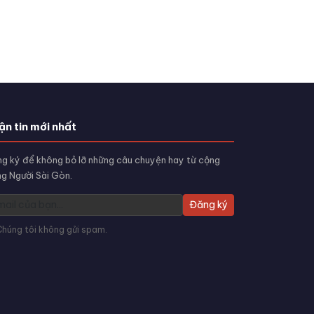
ận tin mới nhất
g ký để không bỏ lỡ những câu chuyện hay từ cộng
g Người Sài Gòn.
Đăng ký
Chúng tôi không gửi spam.