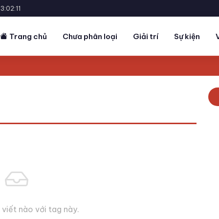
3:02:11
Trang chủ
Chưa phân loại
Giải trí
Sự kiện
viết nào với tag này.