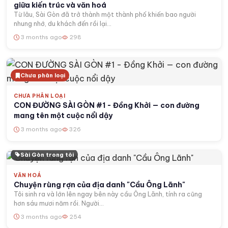
giữa kiến trúc và văn hoá
Từ lâu, Sài Gòn đã trở thành một thành phố khiến bao người
nhung nhớ, du khách đến rồi lại...
3 months ago
298
Chưa phân loại
CHƯA PHÂN LOẠI
CON ĐƯỜNG SÀI GÒN #1 - Đồng Khởi — con đường
mang tên một cuộc nổi dậy
3 months ago
326
Sài Gòn trong tôi
VĂN HOÁ
Chuyện rùng rợn của địa danh "Cầu Ông Lãnh"
Tôi sinh ra và lớn lên ngay bên này cầu Ông Lãnh, tính ra cũng
hơn sáu mươi năm rồi. Người...
3 months ago
254