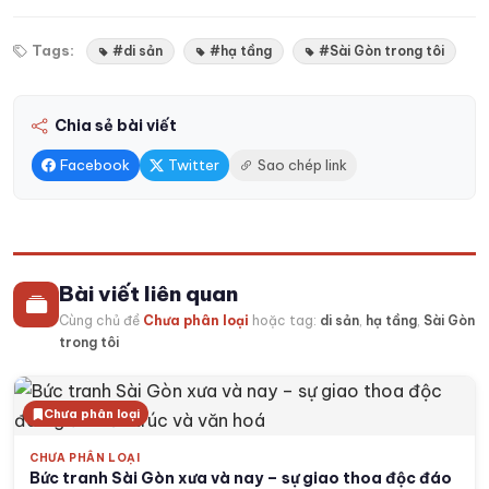
Tags:
#di sản
#hạ tầng
#Sài Gòn trong tôi
Chia sẻ bài viết
Facebook
Twitter
Sao chép link
Bài viết liên quan
Cùng chủ đề
Chưa phân loại
hoặc tag:
di sản
,
hạ tầng
,
Sài Gòn
trong tôi
Chưa phân loại
CHƯA PHÂN LOẠI
Bức tranh Sài Gòn xưa và nay – sự giao thoa độc đáo