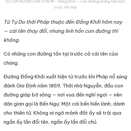
CON ĐƯỜNG SÀI GÒN #1 - Đồng Khởi — con đường mang tên một
cuộc nổi dậy
Từ Tự Do thời Pháp thuộc đến Đồng Khởi hôm nay
— cái tên thay đổi, nhưng linh hồn con đường thì
không.
Có những con đường tồn tại trước cả cái tên của
chúng.
Đường Đồng Khởi xuất hiện từ trước khi Pháp nổ súng
đánh Gia Định năm 1859. Thời nhà Nguyễn, đầu con
đường giáp bờ sông — nơi vua đến nghỉ ngơi — nên
dân gian gọi là Bến Ngự. Một cái bến hiền lành, dành
cho thiên tử. Không ai ngờ mảnh đất ấy sẽ trải qua
ngần ấy lần đổi tên, ngần ấy lần đổi chủ.