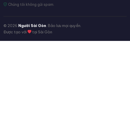
Chúng tôi không gửi spam.
© 2026
Người Sài Gòn
. Bảo lưu mọi quyền.
Được tạo với
tại Sài Gòn