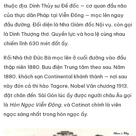
thuộc địa. Dinh Thủy sư Đề đốc — cơ quan đầu não
của thực dân Pháp tại Viễn Đông — mọc lên ngay
đầu đường. Đối diện là Nha Giám đốc Nội vụ, còn gọi
là Dinh Thượng thơ. Quyền lực và hoa lệ cùng nhau
chiếm lĩnh 630 mét đất ấy.
Rồi Nhà thờ Đức Bà mọc lên ở cuối đường vào đầu
thập niên 1880. Bưu điện Trung tâm theo sau. Năm
1880, khách sạn Continental khánh thành — nơi sau
này đón cả thi hào Tagore, Nobel Văn chương 1913,
đặt chân đến. Sài Gòn lúc ấy được người châu Âu gọi
là
Hòn Ngọc Viễn Đông
, và Catinat chính là viên
ngọc sáng nhất trong hòn ngọc ấy.