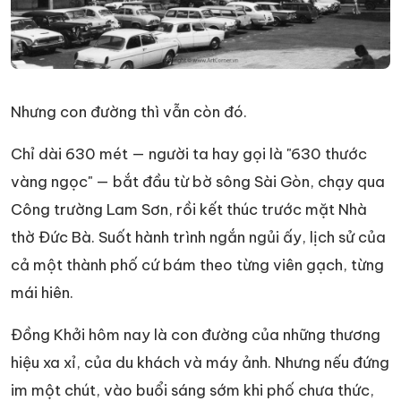
Nhưng con đường thì vẫn còn đó.
Chỉ dài 630 mét — người ta hay gọi là "630 thước
vàng ngọc" — bắt đầu từ bờ sông Sài Gòn, chạy qua
Công trường Lam Sơn, rồi kết thúc trước mặt Nhà
thờ Đức Bà. Suốt hành trình ngắn ngủi ấy, lịch sử của
cả một thành phố cứ bám theo từng viên gạch, từng
mái hiên.
Đồng Khởi hôm nay là con đường của những thương
hiệu xa xỉ, của du khách và máy ảnh. Nhưng nếu đứng
im một chút, vào buổi sáng sớm khi phố chưa thức,