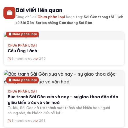
Bài viết liên quan
Cùng chủ đề
Chưa phân loại
hoặc tag:
Sài Gòn trong tôi
,
Lịch
sử Sài Gòn
,
Series những Con đường Sài Gòn
Chưa phân loại
CHƯA PHÂN LOẠI
Cầu Ông Lãnh
3 months ago
245
Chưa phân loại
CHƯA PHÂN LOẠI
Bức tranh Sài Gòn xưa và nay – sự giao thoa độc đáo
giữa kiến trúc và văn hoá
Từ lâu, Sài Gòn đã trở thành một thành phố khiến bao người
nhung nhớ, du khách đến rồi lại...
3 months ago
298