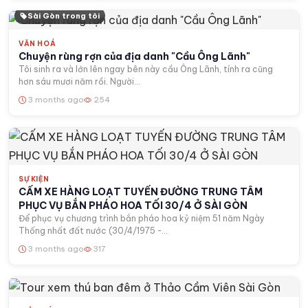
Sài Gòn trong tôi
VĂN HOÁ
Chuyện rùng rợn của địa danh "Cầu Ông Lãnh"
Tôi sinh ra và lớn lên ngay bên này cầu Ông Lãnh, tính ra cũng
hơn sáu mươi năm rồi. Người...
3 months ago
254
SỰ KIỆN
CẤM XE HÀNG LOẠT TUYẾN ĐƯỜNG TRUNG TÂM
PHỤC VỤ BẮN PHÁO HOA TỐI 30/4 Ở SÀI GÒN
Để phục vụ chương trình bắn pháo hoa kỷ niệm 51 năm Ngày
Thống nhất đất nước (30/4/1975 -...
3 months ago
317